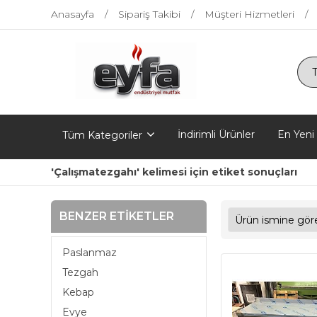
Anasayfa
Sipariş Takibi
Müşteri Hizmetleri
İndirimli Ürünler
En Yeni
Tüm Kategoriler
'Çalışmatezgahı' kelimesi için etiket sonuçları
BENZER ETIKETLER
Paslanmaz
Tezgah
Kebap
Evye