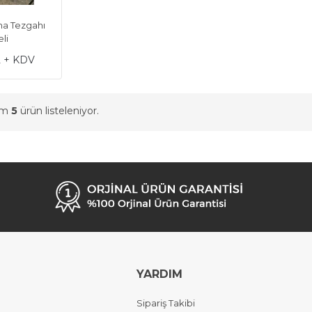
ma Tezgahı
li
L + KDV
am
5
ürün listeleniyor.
YARDIM
Sipariş Takibi