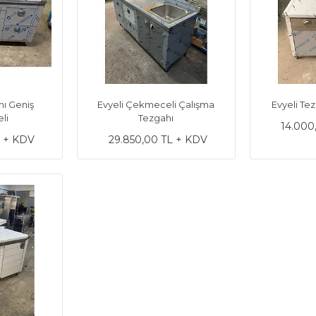
hı Geniş
Evyeli Çekmeceli Çalışma
Evyeli T
li
Tezgahı
14.000
L + KDV
29.850,00 TL + KDV