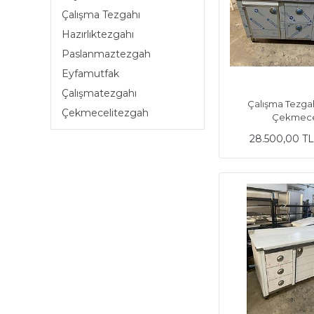
Çalışma Tezgahı
Hazırlıktezgahı
Paslanmaztezgah
Eyfamutfak
Çalışmatezgahı
Çalışma Tezga
Çekmecelitezgah
Çekmece
28.500,00 T