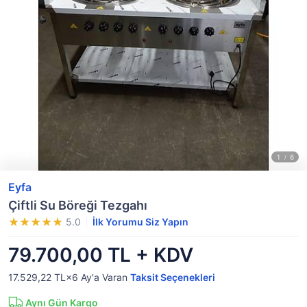
Eyfa
Çiftli Su Böreği Tezgahı
5.0
İlk Yorumu Siz Yapın
79.700,00 TL + KDV
17.529,22 TL×6
Ay'a Varan
Taksit Seçenekleri
Aynı Gün Kargo