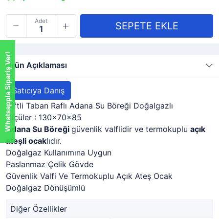
Adet
Whatsappla Sipariş Ver!
Ürün Açıklaması
Satıcıya Danış
Çiftli Taban Raflı Adana Su Böreği Doğalgazlı
Ölçüler : 130x70x85
Adana Su Böreği
güvenlik valflidir ve termokuplu
açık
ateşli ocak
lıdır.
Doğalgaz Kullanımına Uygun
Paslanmaz Çelik Gövde
Güvenlik Valfi Ve Termokuplu Açık Ateş Ocak
Doğalgaz Dönüşümlü
Diğer Özellikler