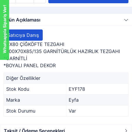
Whatsappla Sipariş Ver!
Ürün Açıklaması
Satıcıya Danış
80X80 ÇİĞKÖFTE TEZGAHI
*200X70X85/135 GARNİTÜRLÜK HAZIRLIK TEZGAHI
*GARNİTLİ
*BOYALI PANEL DEKOR
Diğer Özellikler
Stok Kodu
EYF178
Marka
Eyfa
Stok Durumu
Var
Taksit / Ödeme Seçenekleri