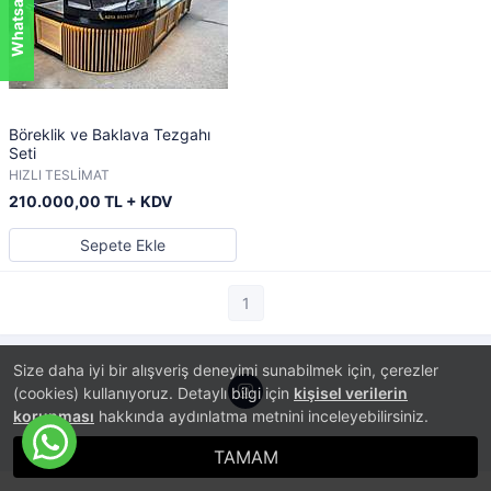
Böreklik ve Baklava Tezgahı
Seti
HIZLI TESLİMAT
210.000,00 TL + KDV
Sepete Ekle
1
Size daha iyi bir alışveriş deneyimi sunabilmek için, çerezler
(cookies) kullanıyoruz. Detaylı bilgi için
kişisel verilerin
korunması
hakkında aydınlatma metnini inceleyebilirsiniz.
®
PlatinMarket
E-Ticaret Sistemi
İle Hazırlanmıştır.
TAMAM