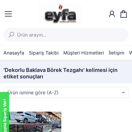
Anasayfa
Sipariş Takibi
Müşteri Hizmetleri
İletişim
W
'Dekorlu Baklava Börek Tezgahı' kelimesi için
etiket sonuçları
Whatsappla Sipariş Ver!