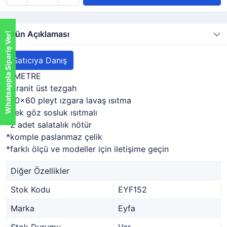
Ürün Açıklaması
Whatsappla Sipariş Ver!
Satıcıya Danış
4 METRE
*Granit üst tezgah
*70x60 pleyt ızgara lavaş ısıtma
*Tek göz sosluk ısıtmalı
*2 adet salatalık nötür
*komple paslanmaz çelik
*farklı ölçü ve modeller için iletişime geçin
Diğer Özellikler
Stok Kodu
EYF152
Marka
Eyfa