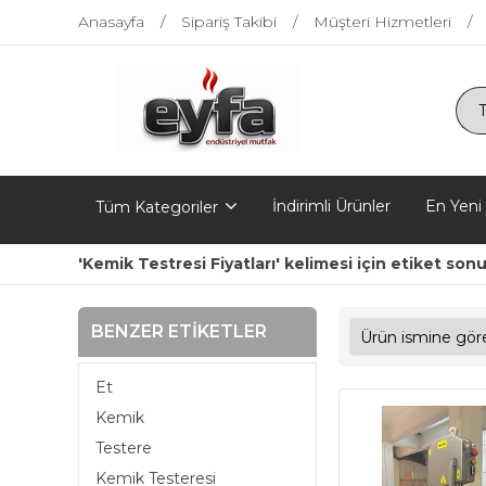
Anasayfa
Sipariş Takibi
Müşteri Hizmetleri
İndirimli Ürünler
En Yeni
Tüm Kategoriler
'Kemik Testresi Fiyatları' kelimesi için etiket sonu
BENZER ETIKETLER
Et
Kemik
Testere
Kemik Testeresi