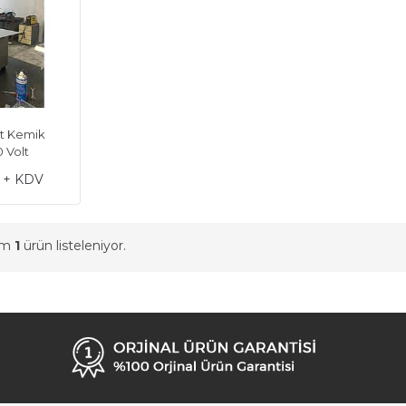
Et Kemik
0 Volt
L + KDV
am
1
ürün listeleniyor.