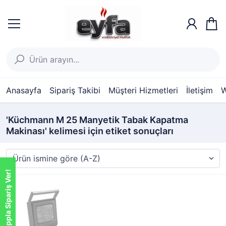
Anasayfa
Sipariş Takibi
Müşteri Hizmetleri
İletişim
W
'Küchmann M 25 Manyetik Tabak Kapatma
Makinası' kelimesi için etiket sonuçları
Whatsappla Sipariş Ver!