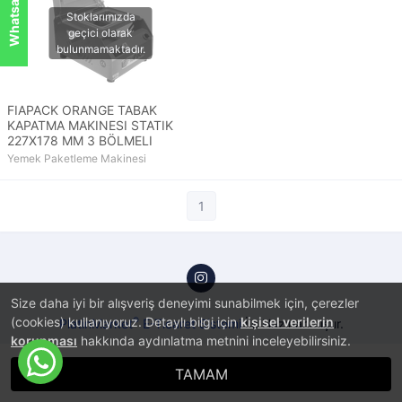
FIAPACK ORANGE TABAK
KAPATMA MAKINESI STATIK
227X178 MM 3 BÖLMELI
Yemek Paketleme Makinesi
1
Size daha iyi bir alışveriş deneyimi sunabilmek için, çerezler
(cookies) kullanıyoruz. Detaylı bilgi için
kişisel verilerin
®
PlatinMarket
E-Ticaret Sistemi
İle Hazırlanmıştır.
korunması
hakkında aydınlatma metnini inceleyebilirsiniz.
TAMAM