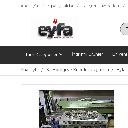
Anasayfa
Sipariş Takibi
Müşteri Hizmetleri
İndirimli Ürünler
En Yeni
Tüm Kategoriler
Anasayfa
Su Böreği ve Künefe Tezgahları
Eyfa