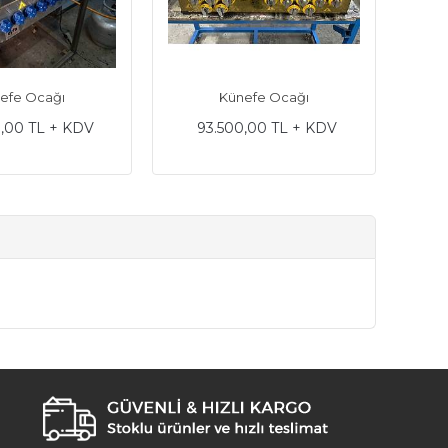
efe Ocağı
Künefe Ocağı
Küne
,00 TL + KDV
93.500,00 TL + KDV
8