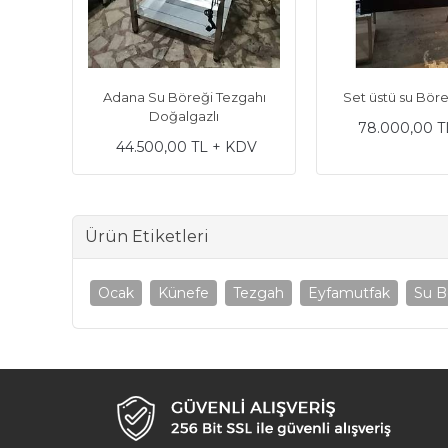
gahı
Adana Su Böreği Tezgahı
Set üstü su Böre
Doğalgazlı
78.000,00 T
DV
44.500,00 TL + KDV
Ürün Etiketleri
Ocak
Künefe
Tezgah
Eyfamutfak
Su B