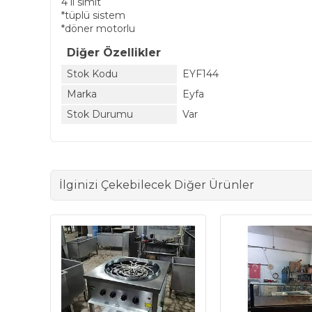
4 li simit
*tüplü sistem
*döner motorlu
Diğer Özellikler
Stok Kodu
EYF144
Marka
Eyfa
Stok Durumu
Var
İlginizi Çekebilecek Diğer Ürünler