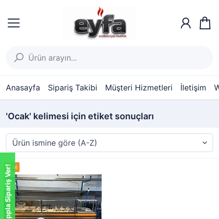
Anasayfa
Sipariş Takibi
Müşteri Hizmetleri
İletişim
W
'Ocak' kelimesi için etiket sonuçları
Whatsappla Sipariş Ver!