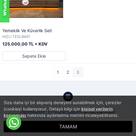
Yemeklik Ve Küverlik Seti
HIZLI TESLİMAT
125.000,00 TL + KDV
Sepete Ekle
1
2
3
Size daha iyi bir alışveriş deneyimi sunabilmek için, çerezler
(cookies) kullanıyoruz. Detaylı bilgi için
kişisel verilerin
®
PlatinMarket
E-Ticaret Sistemi
İle Hazırlanmıştır.
korunması
hakkında aydınlatma metnini inceleyebilirsiniz.
TAMAM