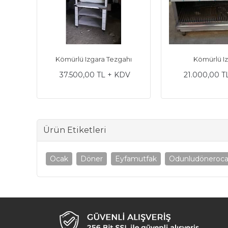
ışma
Kömürlü Izgara Tezgahı
Kömürlü I
37.500,00 TL + KDV
21.000,00 T
DV
Ürün Etiketleri
Ocak
Döner
Eyfamutfak
Odunludöneroca