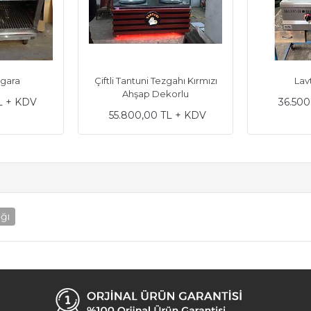
zgara
Çiftli Tantuni Tezgahı Kırmızı
Lavt
Ahşap Dekorlu
L + KDV
36.500
55.800,00 TL + KDV
ğı