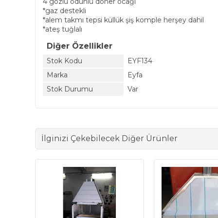
4 gözlü odunlu döner ocağı
*gaz destekli
*alem takmı tepsi küllük şiş komple herşey dahil
*ateş tuğlalı
Diğer Özellikler
Stok Kodu
EYF134
Marka
Eyfa
Stok Durumu
Var
İlginizi Çekebilecek Diğer Ürünler