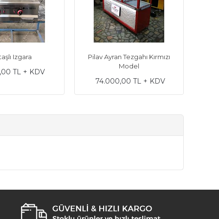
aşlı Izgara
Pilav Ayran Tezgahı Kırmızı
Pil
Model
,00 TL + KDV
74.000,00 TL + KDV
1