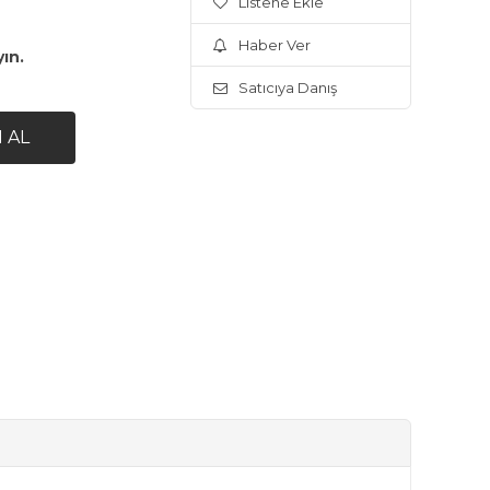
Listene Ekle
Haber Ver
yın.
Satıcıya Danış