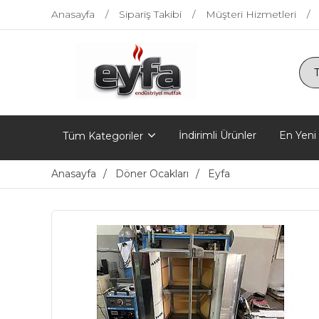
Anasayfa
Sipariş Takibi
Müşteri Hizmetleri
İndirimli Ürünler
En Yeni
Tüm Kategoriler
Anasayfa
Döner Ocakları
Eyfa