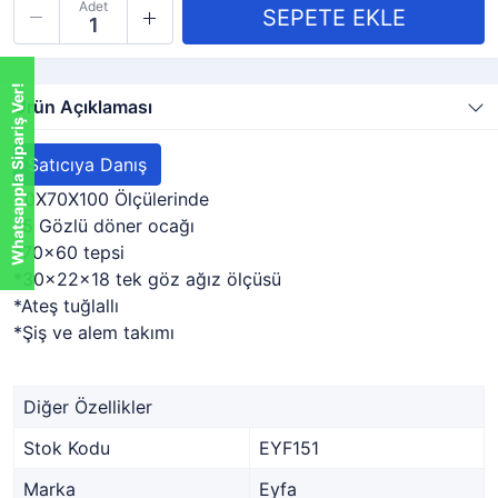
Adet
Whatsappla Sipariş Ver!
Ürün Açıklaması
Satıcıya Danış
50X70X100 Ölçülerinde
*5 Gözlü döner ocağı
*70x60 tepsi
*30x22x18 tek göz ağız ölçüsü
*Ateş tuğlallı
*Şiş ve alem takımı
Diğer Özellikler
Stok Kodu
EYF151
Marka
Eyfa