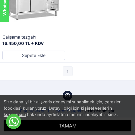
Çalışama tezgahı
16.450,00 TL + KDV
Sepete Ekle
1
Size daha iyi bir alışveriş deneyimi sunabilmek için, çerezler
(cookies) kullanıyoruz. Detaylı bilgi için
kişisel verilerin
®
PlatinMarket
E-Ticaret Sistemi
İle Hazırlanmıştır.
korunması
hakkında aydınlatma metnini inceleyebilirsiniz.
TAMAM