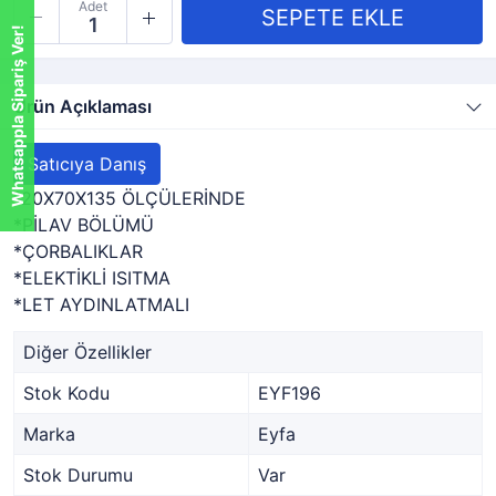
Adet
Whatsappla Sipariş Ver!
Ürün Açıklaması
Satıcıya Danış
120X70X135 ÖLÇÜLERİNDE
*PİLAV BÖLÜMÜ
*ÇORBALIKLAR
*ELEKTİKLİ ISITMA
*LET AYDINLATMALI
Diğer Özellikler
Stok Kodu
EYF196
Marka
Eyfa
Stok Durumu
Var