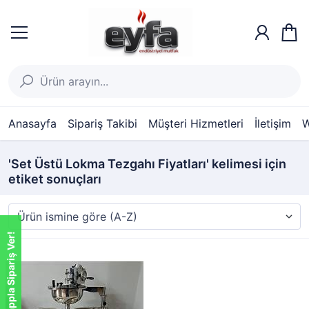
Anasayfa
Sipariş Takibi
Müşteri Hizmetleri
İletişim
W
'Set Üstü Lokma Tezgahı Fiyatları' kelimesi için
etiket sonuçları
Whatsappla Sipariş Ver!