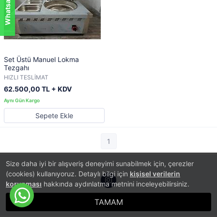
Set Üstü Manuel Lokma
Tezgahı
HIZLI TESLİMAT
62.500,00 TL + KDV
Sepete Ekle
1
Size daha iyi bir alışveriş deneyimi sunabilmek için, çerezler
(cookies) kullanıyoruz. Detaylı bilgi için
kişisel verilerin
korunması
hakkında aydınlatma metnini inceleyebilirsiniz.
TAMAM
®
PlatinMarket
E-Ticaret Sistemi
İle Hazırlanmıştır.