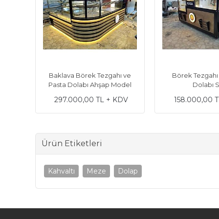
asta
Baklava Börek Tezgahı ve
Börek Tezgahı
Pasta Dolabı Ahşap Model
Dolabı 
KDV
297.000,00 TL + KDV
158.000,00 
Ürün Etiketleri
Kahvaltı
Meze
Dolap