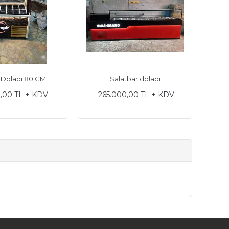
 Dolabı 80 CM
Salatbar dolabı
Pas
,00 TL + KDV
265.000,00 TL + KDV
7