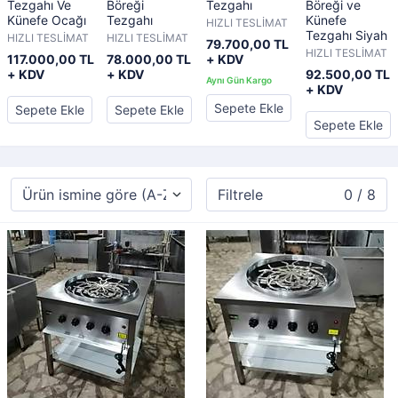
Tezgahı Ve
Böreği
Tezgahı
Böreği ve
Künefe Ocağı
Tezgahı
Künefe
HIZLI TESLİMAT
Tezgahı Siyah
HIZLI TESLİMAT
HIZLI TESLİMAT
79.700,00 TL
HIZLI TESLİMAT
117.000,00 TL
78.000,00 TL
+ KDV
+ KDV
+ KDV
92.500,00 TL
+ KDV
Sepete Ekle
Sepete Ekle
Sepete Ekle
Sepete Ekle
Filtrele
0 / 8