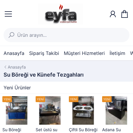
Anasayfa
Sipariş Takibi
Müşteri Hizmetleri
İletişim
W
Anasayfa
Su Böreği ve Künefe Tezgahları
Yeni Ürünler
Su Böreği
Set üstü su
Çiftli Su Böreği
Adana Su