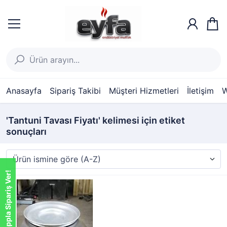
Anasayfa
Sipariş Takibi
Müşteri Hizmetleri
İletişim
W
'Tantuni Tavası Fiyatı' kelimesi için etiket
sonuçları
Whatsappla Sipariş Ver!