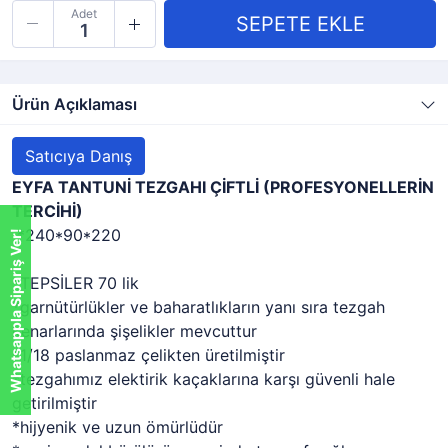
Adet
Ürün Açıklaması
Satıcıya Danış
EYFA TANTUNİ TEZGAHI ÇİFTLİ (PROFESYONELLERİN
TERCİHİ)
*240*90*220
Whatsappla Sipariş Ver!
*TEPSİLER 70 lik
*garnütürlükler ve baharatlıkların yanı sıra tezgah
kenarlarında şişelikler mevcuttur
*1/18 paslanmaz çelikten üretilmiştir
*tezgahımız elektirik kaçaklarına karşı güvenli hale
getirilmiştir
*hijyenik ve uzun ömürlüdür