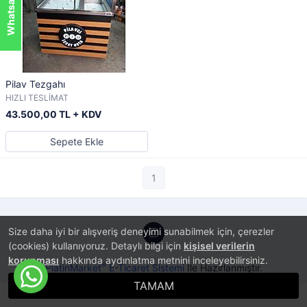
Pilav Tezgahı
HIZLI TESLİMAT
43.500,00 TL + KDV
Sepete Ekle
1
Size daha iyi bir alışveriş deneyimi sunabilmek için, çerezler
(cookies) kullanıyoruz. Detaylı bilgi için
kişisel verilerin
korunması
hakkında aydınlatma metnini inceleyebilirsiniz.
®
PlatinMarket
E-Ticaret Sistemi
İle Hazırlanmıştır.
TAMAM