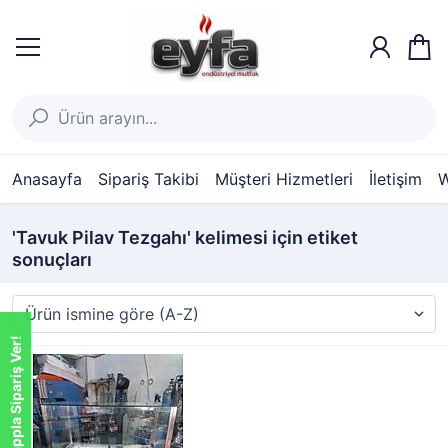
Anasayfa
Sipariş Takibi
Müşteri Hizmetleri
İletişim
W
'Tavuk Pilav Tezgahı' kelimesi için etiket
sonuçları
Whatsappla Sipariş Ver!