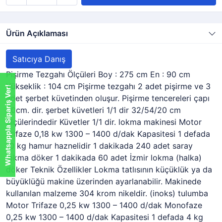
Ürün Açıklaması
Satıcıya Danış
Pişirme Tezgahı Ölçüleri Boy : 275 cm En : 90 cm
Yükseklik : 104 cm Pişirme tezgahı 2 adet pişirme ve 3
Whatsappla Sipariş Ver!
adet şerbet küvetinden oluşur. Pişirme tencereleri çapı
60cm. dir. şerbet küvetleri 1/1 dir 32/54/20 cm
ölçülerindedir Küvetler 1/1 dir. lokma makinesi Motor
Trifaze 0,18 kw 1300 – 1400 d/dak Kapasitesi 1 defada
10 kg hamur haznelidir 1 dakikada 240 adet saray
lokma döker 1 dakikada 60 adet İzmir lokma (halka)
döker Teknik Özellikler Lokma tatlısının küçüklük ya da
büyüklüğü makine üzerinden ayarlanabilir. Makinede
kullanılan malzeme 304 krom nikeldir. (inoks) tulumba
Motor Trifaze 0,25 kw 1300 – 1400 d/dak Monofaze
0,25 kw 1300 – 1400 d/dak Kapasitesi 1 defada 4 kg